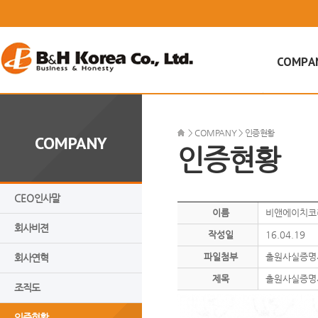
COMPA
CEO인사
회사비젼
>
COMPANY
>
인증현황
COMPANY
인증현황
회사연혁
조직도
인증현황
CEO
인사말
이름
비앤에이치코
오시는 길
회사비젼
작성일
16.04.19
파일첨부
출원사실증명서
회사연혁
제목
출원사실증명
조직도
인증현황